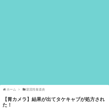
ホーム
逆流性食道炎
【胃カメラ】結果が出てタケキャブが処方され
た！