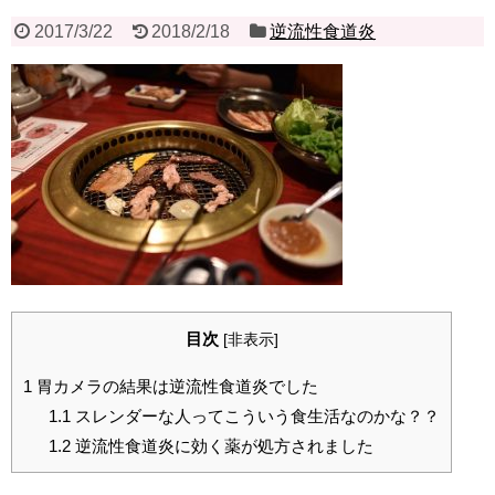
2017/3/22
2018/2/18
逆流性食道炎
目次
[
非表示
]
1
胃カメラの結果は逆流性食道炎でした
1.1
スレンダーな人ってこういう食生活なのかな？？
1.2
逆流性食道炎に効く薬が処方されました