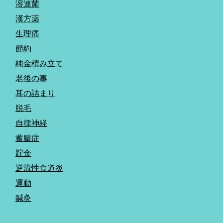
溶連菌
漢方薬
生理痛
節約
純金積み立て
老後の事
耳の詰まり
脱毛
自律神経
蓄膿症
貯金
逆流性食道炎
運動
鍼灸