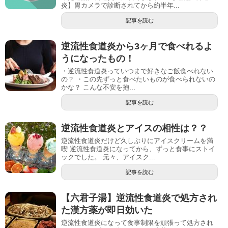
炎】胃カメラで診断されてから約半年...
記事を読む
逆流性食道炎から3ヶ月で食べれるよ
うになったもの！
・逆流性食道炎っていつまで好きなご飯食べれない
の？ ・この先ずっと食べたいものが食べられないの
かな？ こんな不安を抱...
記事を読む
逆流性食道炎とアイスの相性は？？
逆流性食道炎だけど久しぶりにアイスクリームを満
喫 逆流性食道炎になってから、ずっと食事にストイ
ックでした。 元々、アイスク...
記事を読む
【六君子湯】逆流性食道炎で処方され
た漢方薬が即日効いた
逆流性食道炎になって食事制限を頑張って処方され