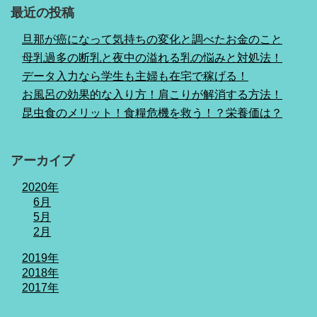
最近の投稿
旦那が癌になって気持ちの変化と調べたお金のこと
母乳過多の断乳と夜中の溢れる乳の悩みと対処法！
データ入力なら学生も主婦も在宅で稼げる！
お風呂の効果的な入り方！肩こりが解消する方法！
昆虫食のメリット！食糧危機を救う！？栄養価は？
アーカイブ
2020年
6月
5月
2月
2019年
2018年
2017年