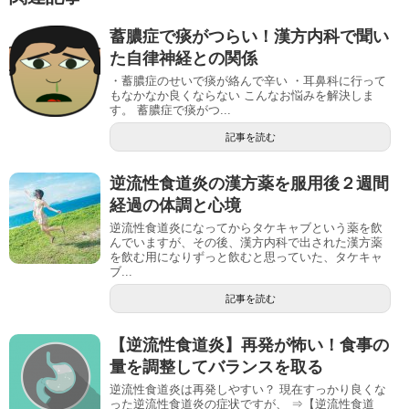
蓄膿症で痰がつらい！漢方内科で聞い
た自律神経との関係
・蓄膿症のせいで痰が絡んで辛い ・耳鼻科に行って
もなかなか良くならない こんなお悩みを解決しま
す。 蓄膿症で痰がつ...
記事を読む
逆流性食道炎の漢方薬を服用後２週間
経過の体調と心境
逆流性食道炎になってからタケキャブという薬を飲
んでいますが、その後、漢方内科で出された漢方薬
を飲む用になりずっと飲むと思っていた、タケキャ
ブ...
記事を読む
【逆流性食道炎】再発が怖い！食事の
量を調整してバランスを取る
逆流性食道炎は再発しやすい？ 現在すっかり良くな
った逆流性食道炎の症状ですが、 ⇒【逆流性食道