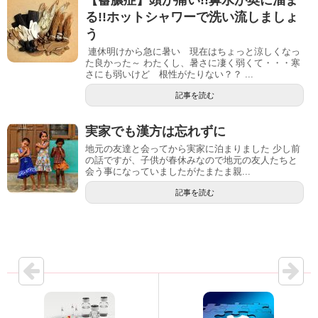
る!!ホットシャワーで洗い流しましょ
う
連休明けから急に暑い 現在はちょっと涼しくなっ
た良かった～ わたくし、暑さに凄く弱くて・・・寒
さにも弱いけど 根性がたりない？？ ...
記事を読む
実家でも漢方は忘れずに
地元の友達と会ってから実家に泊まりました 少し前
の話ですが、子供が春休みなので地元の友人たちと
会う事になっていましたがたまたま親...
記事を読む