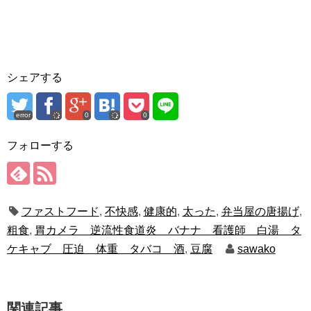
シェアする
error
0
0
フォローする
ファストフード
,
不快感
,
健康的
,
太った
,
弁当屋の唐揚げ
,
粗食
,
胃カメラ 逆流性食道炎 バナナ 看護師 白湯 タ
ケキャブ 圧迫 体重 タバコ 酒
,
豆腐
sawako
関連記事