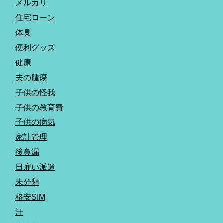
メルカリ
住宅ローン
体臭
便利グッズ
健康
夫の腫瘍
子供の怪我
子供の教育費
子供の病気
家計管理
後鼻漏
日雇い派遣
未分類
格安SIM
汗