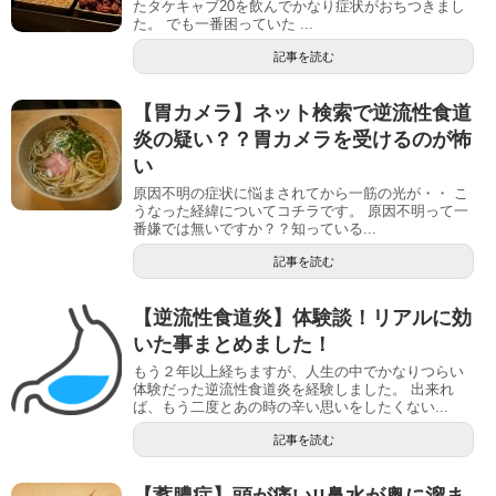
たタケキャブ20を飲んでかなり症状がおちつきまし
た。 でも一番困っていた ...
記事を読む
【胃カメラ】ネット検索で逆流性食道
炎の疑い？？胃カメラを受けるのが怖
い
原因不明の症状に悩まされてから一筋の光が・・ こ
うなった経緯についてコチラです。 原因不明って一
番嫌では無いですか？？知っている...
記事を読む
【逆流性食道炎】体験談！リアルに効
いた事まとめました！
もう２年以上経ちますが、人生の中でかなりつらい
体験だった逆流性食道炎を経験しました。 出来れ
ば、もう二度とあの時の辛い思いをしたくない...
記事を読む
【蓄膿症】頭が痛い!!鼻水が奥に溜ま