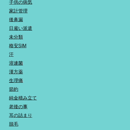
子供の病気
家計管理
後鼻漏
日雇い派遣
未分類
格安SIM
汗
溶連菌
漢方薬
生理痛
節約
純金積み立て
老後の事
耳の詰まり
脱毛