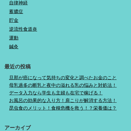
自律神経
蓄膿症
貯金
逆流性食道炎
運動
鍼灸
最近の投稿
旦那が癌になって気持ちの変化と調べたお金のこと
母乳過多の断乳と夜中の溢れる乳の悩みと対処法！
データ入力なら学生も主婦も在宅で稼げる！
お風呂の効果的な入り方！肩こりが解消する方法！
昆虫食のメリット！食糧危機を救う！？栄養価は？
アーカイブ