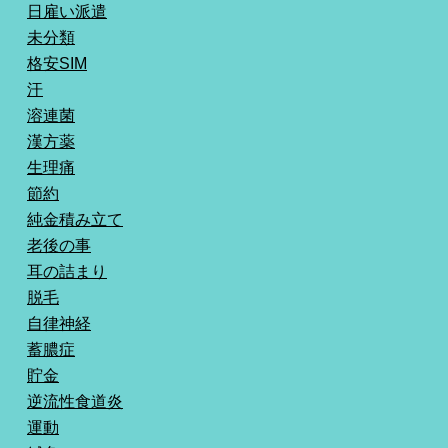
日雇い派遣
未分類
格安SIM
汗
溶連菌
漢方薬
生理痛
節約
純金積み立て
老後の事
耳の詰まり
脱毛
自律神経
蓄膿症
貯金
逆流性食道炎
運動