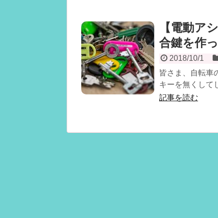
【電動ア
合鍵を作
2018/10/1
皆さま、自転車
キーを無くしてし
記事を読む