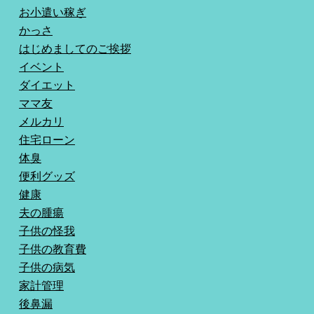
お小遣い稼ぎ
かっさ
はじめましてのご挨拶
イベント
ダイエット
ママ友
メルカリ
住宅ローン
体臭
便利グッズ
健康
夫の腫瘍
子供の怪我
子供の教育費
子供の病気
家計管理
後鼻漏