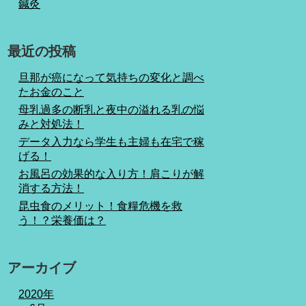
鍼灸
最近の投稿
旦那が癌になって気持ちの変化と調べ
たお金のこと
母乳過多の断乳と夜中の溢れる乳の悩
みと対処法！
データ入力なら学生も主婦も在宅で稼
げる！
お風呂の効果的な入り方！肩こりが解
消する方法！
昆虫食のメリット！食糧危機を救
う！？栄養価は？
アーカイブ
2020年