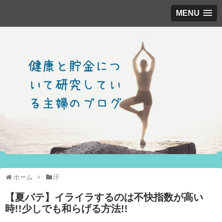
MENU
ホーム
汗
【夏バテ】イライラするのは不快指数が高い
時!!少しでも和らげる方法!!