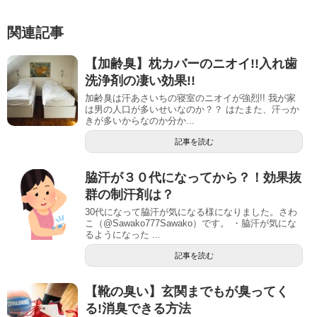
関連記事
【加齢臭】枕カバーのニオイ!!入れ歯
洗浄剤の凄い効果!!
加齢臭は汗あさいちの寝室のニオイが強烈!! 我が家
は男の人口が多いせいなのか？？ はたまた、汗っか
きが多いからなのか分か...
記事を読む
脇汗が３０代になってから？！効果抜
群の制汗剤は？
30代になって脇汗が気になる様になりました。さわ
こ（@Sawako777Sawako）です。 ・脇汗が気にな
るようになった ...
記事を読む
【靴の臭い】玄関までもが臭ってく
る!消臭できる方法