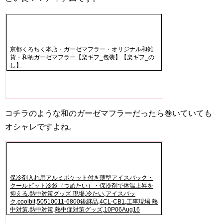
京都くろちく本店・ガーゼマフラー・オリジナル和雑
貨・和柄ガーゼマフラー【楽ギフ_包装】【楽ギフ_の
し】
コチラのような和のガーゼマフラーだったら巻いていても
オシャレですよね。
保冷剤入れ用アルミポケット付き薄型アイスバック・
クールビット冷袋（つめたい）・保冷剤で体温上昇を
抑える,熱中対策グッズ 現場,冷たい,アイスバッ
ク,coolbit,50510011-6800後継品,4CL-CB1,工事現場 熱
中対策,熱中対策,熱中症対策グッズ,10P06Aug16