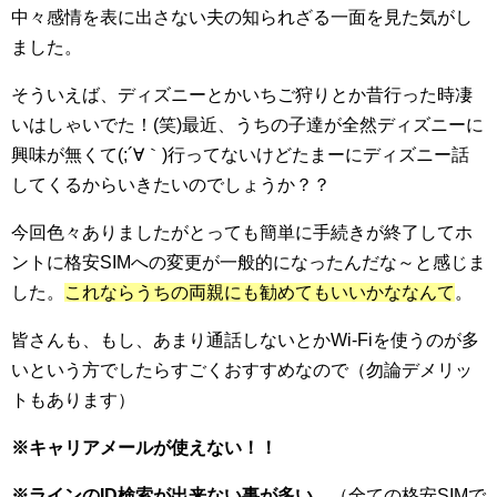
中々感情を表に出さない夫の知られざる一面を見た気がし
ました。
そういえば、ディズニーとかいちご狩りとか昔行った時凄
いはしゃいでた！(笑)最近、うちの子達が全然ディズニーに
興味が無くて(;´∀｀)行ってないけどたまーにディズニー話
してくるからいきたいのでしょうか？？
今回色々ありましたがとっても簡単に手続きが終了してホ
ントに格安SIMへの変更が一般的になったんだな～と感じま
した。
これならうちの両親にも勧めてもいいかななんて
。
皆さんも、もし、あまり通話しないとかWi-Fiを使うのが多
いという方でしたらすごくおすすめなので（勿論デメリッ
トもあります）
※キャリアメールが使えない！！
※ラインのID検索が出来ない事が多い。
（全ての格安SIMで