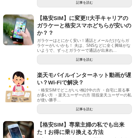
記事を読む
【格安SIM】に変更!!大手キャリアの
ガラケーと格安スマホどちらが安いの
か？？
ガラケーはとにかく安い！通話とメールだけならガ
ラケーがいいかも！ 夫は、SNSなどに全く興味がな
いようで、ずっとガラケーで通話が出来れ...
記事を読む
楽天モバイルインターネット動画が遅
い？Wi-Fiで解決？
・格安SIMでどこがいい検討中の方 ・自宅に居る事
が多い方 ・楽天ユーザーの方 現役楽天ユーザーの私
が使い勝手...
記事を読む
【格安SIM】専業主婦の私でも出来
た！お得に乗り換える方法