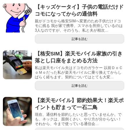
【キッズケータイ】子供の電話だけド
コモになってからの通信料
親がドコモから格安SIMへ変更のため子供だけドコ
モに残る 我が家で携帯、スマホを所持しているのは
3人なのですが、そのうち、私と夫が相次...
記事を読む
【格安SIM】楽天モバイル家族の引き
落とし口座をまとめる方法
私は楽天モバイル夫はドコモのガラケー 以前ＤｏＣ
ｏＭｏだった私が楽天モバイルに乗り換えてからし
ばらく経ちます。契約についてはとても大変...
記事を読む
【楽天モバイル】節約効果大！楽天ポ
イントも貯まって一石二鳥
現在、通信料を節約したいと思っていませんか。で
も、ネックは、面倒くさい、やり方が分からない！
それから、今まで使っている通信会...