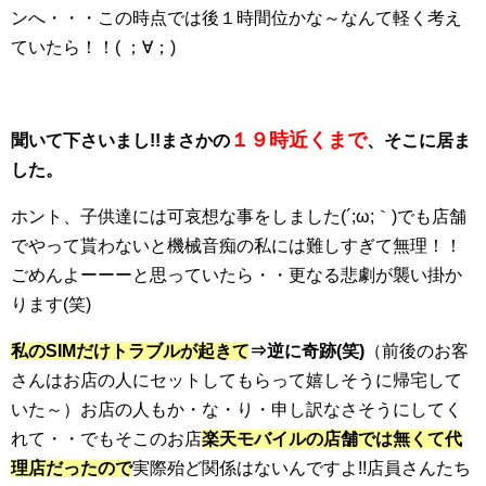
ンへ・・・この時点では後１時間位かな～なんて軽く考え
ていたら！！( ；∀；)
１９時近くまで
聞いて下さいまし!!まさかの
、そこに居ま
した。
ホント、子供達には可哀想な事をしました(´;ω;｀)でも店舗
でやって貰わないと機械音痴の私には難しすぎて無理！！
ごめんよーーーと思っていたら・・更なる悲劇が襲い掛か
ります(笑)
私のSIMだけトラブルが起きて
⇒逆に奇跡(笑)
（前後のお客
さんはお店の人にセットしてもらって嬉しそうに帰宅して
いた～）お店の人もか・な・り・申し訳なさそうにしてく
れて・・でもそこのお店
楽天モバイルの店舗では無くて代
理店だったので
実際殆ど関係はないんですよ!!店員さんたち