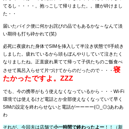
てるし・・・・。抱っこして帰りました。。腰が砕けまし
た・・
届いたバイク便に何かお詫びの品でもあるかな～なんて淡
い期待も打ち砕かれて(笑)
必死に夜疲れた身体でSIMを挿入して半泣き状態で!!手続き
しました。疲れているから頭もぼんやりしていて泣きたく
なりましたね。正直疲れ果てて帰って子供たちのご飯食べ
寝
させて風呂入らせて片づけてからのだったので・・・
たかったですよ。ZZZ
でも、今の携帯がもう使えなくなっているから・・・Wi-Fi
環境では使えるけど電話とか全部使えなくなっていて早く
SIMの設定を終わらせないと電話がーーーー(◎_◎;)あわあ
わ
それが、今回夫は店舗で
小一時間で終わったよー
！！（新