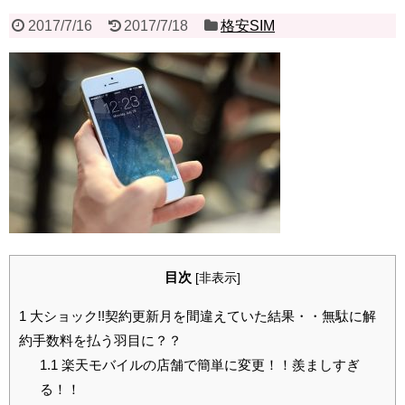
2017/7/16
2017/7/18
格安SIM
目次
[
非表示
]
1
大ショック!!契約更新月を間違えていた結果・・無駄に解
約手数料を払う羽目に？？
1.1
楽天モバイルの店舗で簡単に変更！！羨ましすぎ
る！！