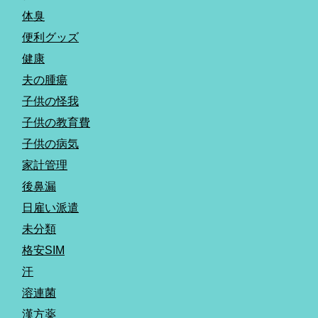
体臭
便利グッズ
健康
夫の腫瘍
子供の怪我
子供の教育費
子供の病気
家計管理
後鼻漏
日雇い派遣
未分類
格安SIM
汗
溶連菌
漢方薬