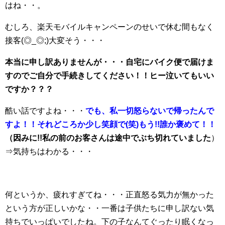
はね・・。
むしろ、楽天モバイルキャンペーンのせいで休む間もなく
接客(◎_◎;)大変そう・・・
本当に申し訳ありませんが・・・自宅にバイク便で届けま
すのでご自分で手続きしてください！！ヒー泣いてもいい
ですか？？？
酷い話ですよね・・・
でも、私一切怒らないで帰ったんで
すよ！！それどころか少し笑顔で(笑)もう!!誰か褒めて！！
（因みに!!私の前のお客さんは途中でぶち切れていました
）
⇒気持ちはわかる・・・
何というか、疲れすぎてね・・・正直怒る気力が無かった
という方が正しいかな・・一番は子供たちに申し訳ない気
持ちでいっぱいでしたね。下の子なんてぐったり眠くなっ