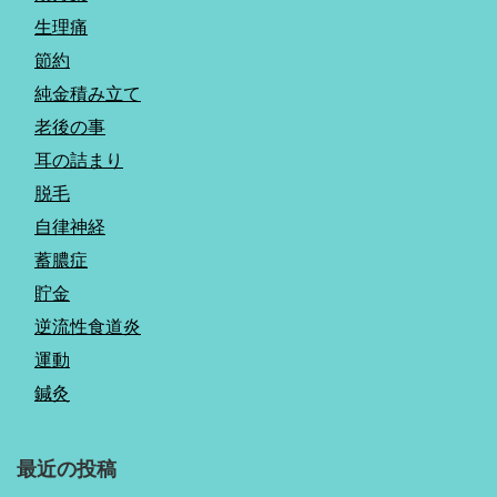
生理痛
節約
純金積み立て
老後の事
耳の詰まり
脱毛
自律神経
蓄膿症
貯金
逆流性食道炎
運動
鍼灸
最近の投稿