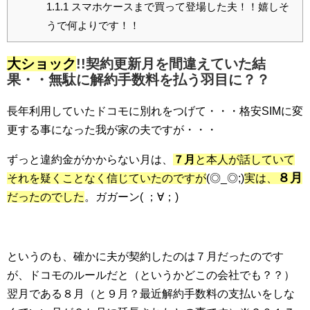
1.1.1
スマホケースまで買って登場した夫！！嬉しそ
うで何よりです！！
大ショック
!!契約更新月を間違えていた結
果・・無駄に解約手数料を払う羽目に？？
長年利用していたドコモに別れをつげて・・・格安SIMに変
更する事になった我が家の夫ですが・・・
ずっと違約金がかからない月は、
７月
と本人が話していて
８月
それを疑くことなく信じていたのですが
(◎_◎;)
実は、
だったのでした
。ガガーン( ；∀；)
というのも、確かに夫が契約したのは７月だったのです
が、ドコモのルールだと（というかどこの会社でも？？）
翌月である８月（と９月？最近解約手数料の支払いをしな